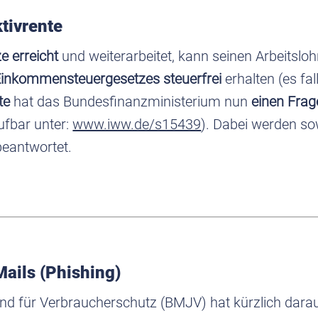
tivrente
e erreicht
und weiterarbeitet, kann seinen Arbeitsl
Einkommensteuergesetzes steuerfrei
erhalten (es fa
te
hat das Bundesfinanzministerium nun
einen Frag
rufbar unter:
www.iww.de/s15439
). Dabei werden s
eantwortet.
ails (Phishing)
nd für Verbraucherschutz (BMJV) hat kürzlich dara