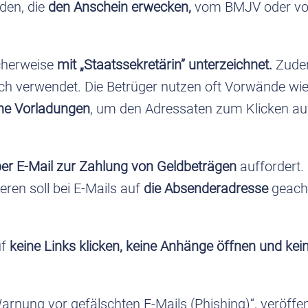
den, die
den Anschein erwecken,
vom BMJV oder vom
icherweise
mit „Staatssekretärin” unterzeichnet.
Zude
ch verwendet. Die Betrüger nutzen oft Vorwände wi
che Vorladungen
, um den Adressaten zum Klicken au
er E-Mail zur Zahlung von Geldbeträgen
auffordert.
eren soll bei E-Mails auf
die Absenderadresse
geacht
uf
keine Links klicken, keine Anhänge öffnen und kei
arnung vor gefälschten E-Mails (Phishing)“, veröffe